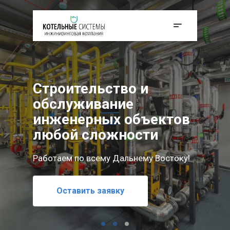
Строительство и
обслуживание
инженерных объектов
любой сложности
Работаем по всему Дальнему Востоку!
Мы реализуем проекты любой сложности —
Оставить заявку
от проектирования до полного обслуживания
Оставить заявку
инженерных объектов