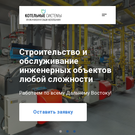
Строительство и
обслуживание
инженерных объектов
любой сложности
Работаем по всему Дальнему Востоку!
Мы реализуем проекты любой сложности —
Оставить заявку
от проектирования до полного обслуживания
Оставить заявку
инженерных объектов