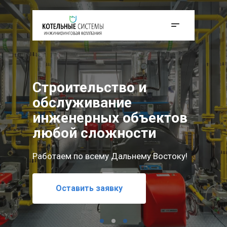
Строительство и
обслуживание
инженерных объектов
любой сложности
Работаем по всему Дальнему Востоку!
Мы реализуем проекты любой сложности —
Оставить заявку
от проектирования до полного обслуживания
Оставить заявку
инженерных объектов