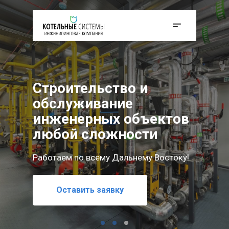
Строительство и
обслуживание
инженерных объектов
любой сложности
Работаем по всему Дальнему Востоку!
Мы реализуем проекты любой сложности —
Оставить заявку
от проектирования до полного обслуживания
Оставить заявку
инженерных объектов