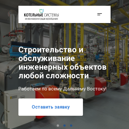
Строительство и
обслуживание
инженерных объектов
любой сложности
Работаем по всему Дальнему Востоку!
Мы реализуем проекты любой сложности —
Оставить заявку
от проектирования до полного обслуживания
Оставить заявку
инженерных объектов