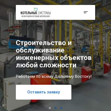
Строительство и
обслуживание
инженерных объектов
любой сложности
Работаем по всему Дальнему Востоку!
Мы реализуем проекты любой сложности —
Оставить заявку
от проектирования до полного обслуживания
Оставить заявку
инженерных объектов